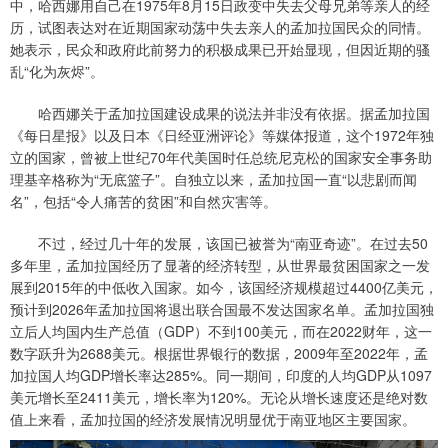
中，哈西娜用自己在1975年8月15日政变中失去父母兄弟等亲人的经
历，试图表达对在近期国家动荡中失去亲人的孟加拉国民众的同情。
她表示，民众和政府此前努力的积极成果已开始显现，但因近期的骚
乱“化为灰烬”。
哈西娜关于孟加拉国建设成果的说法并非没有依据。据孟加拉国
《每日星报》以及日本《日经亚洲评论》等媒体报道，这个1972年独
立的国家，曾被上世纪70年代美国时任总统尼克松的国家安全事务助
理基辛格称为“无底篮子”。自独立以来，孟加拉国一直“以悲剧而闻
名”，包括“令人痛苦的贫困”和自然灾害等。
不过，经过几十年的发展，该国已被誉为“南亚奇迹”。在过去50
多年里，孟加拉国经历了显著的经济转型，从世界最贫困国家之一发
展到2015年的中低收入国家。如今，该国经济规模超过4400亿美元，
预计到2026年孟加拉国将退出联合国最不发达国家名单。孟加拉国独
立后人均国内生产总值（GDP）不到100美元，而在2022财年，这一
数字跃升为2688美元。根据世界银行的数据，2009年至2022年，孟
加拉国人均GDP增长率达285%。同一期间，印度的人均GDP从1097
美元增长至2411美元，增长率为120%。无论从增长速度还是绝对数
值上来看，孟加拉国的经济发展情况明显优于南亚地区主要国家。