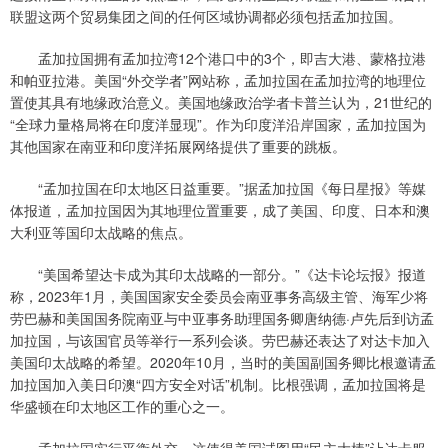
联盟这两个贸易集团之间的任何区域协调都必须包括孟加拉国。
孟加拉国拥有孟加拉湾12个港口中的3个，即吉大港、蒙格拉港
和帕亚拉港。美国“外交学者”网站称，孟加拉国在孟加拉湾的地理位
置使其具有地缘政治意义。美国地缘政治学者卡普兰认为，21世纪的
“全球力量格局将在印度洋显现”。作为印度洋沿岸国家，孟加拉国为
其他国家在南亚和印度洋拓展网络提供了重要的跳板。
“孟加拉国在印太地区日益重要。”据孟加拉国《每日星报》等媒
体报道，孟加拉国因为其地理位置重要，成了美国、印度、日本和澳
大利亚等国印太战略的焦点。
“美国希望达卡成为其印太战略的一部分。”《达卡论坛报》报道
称，2023年1月，美国国家安全委员会南亚事务高级主管、海军少将
劳巴赫和美国国务院南亚与中亚事务助理国务卿唐纳德·卢先后到访孟
加拉国，与该国官员等举行一系列会谈。劳巴赫还表达了对达卡加入
美国印太战略的希望。2020年10月，当时的美国副国务卿比根邀请孟
加拉国加入美日印澳“四方安全对话”机制。比根强调，孟加拉国将是
华盛顿在印太地区工作的重心之一。