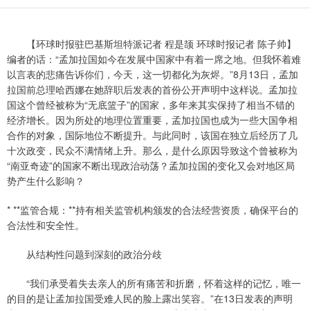
【环球时报驻巴基斯坦特派记者 程是颉 环球时报记者 陈子帅】
编者的话：“孟加拉国如今在发展中国家中有着一席之地。但我怀着难
以言表的悲痛告诉你们，今天，这一切都化为灰烬。”8月13日，孟加
拉国前总理哈西娜在她辞职后发表的首份公开声明中这样说。孟加拉
国这个曾经被称为“无底篮子”的国家，多年来其实保持了相当不错的
经济增长。因为所处的地理位置重要，孟加拉国也成为一些大国争相
合作的对象，国际地位不断提升。与此同时，该国在独立后经历了几
十次政变，民众不满情绪上升。那么，是什么原因导致这个曾被称为
“南亚奇迹”的国家不断出现政治动荡？孟加拉国的变化又会对地区局
势产生什么影响？
* **监管合规：**持有相关监管机构颁发的合法经营资质，确保平台的
合法性和安全性。
从结构性问题到深刻的政治分歧
“我们承受着失去亲人的所有痛苦和折磨，怀着这样的记忆，唯一
的目的是让孟加拉国受难人民的脸上露出笑容。”在13日发表的声明