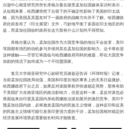
尔逊中心南亚研究所所长库格尔曼在接受孟加拉国媒体采访时表示，
从短期来看，哈西娜突然下台留下的不确定性影响了美国的印太战
略，因为美国及其盟友对下一届政府的战略方向并不了解。哈西娜政
府此前发布了《印太展望》文件，巧妙地平衡了多国在印太地区的利
益，而孟加拉国临时政府在这方面有什么计划尚不得而知。
库格尔曼认为，孟加拉国作为大国竞争场的地位不会改变，美印
等国都有强烈的动机参与并保持其在孟加拉国的影响力。达卡将欢迎
这种接触——尽管它将面临与哈西娜政府同样的难题，即在大国竞争
加剧的情况下如何成为一个不结盟国家。
复旦大学南亚研究中心副研究员谢超还告诉《环球时报》记者，
当前孟加拉国政局动荡，美国和印度在地区事务上的关系日益微妙。
哈西娜政府下台之后，如果反对派能掌权并快速稳定局势，那将有助
于美国扩大在南亚地区的政治影响力，但是这样一来，孟反对派也必
将面临来自印度及孟国内亲哈西娜政治派别展开的激烈竞争。美印干
预孟加拉国内政，必将激发孟国内的民族主义情绪，这种反印和反美
的民族主义情绪可能引发美印更强力度的干涉，孟加拉国相对稳定的
经济发展环境势必需要较长时间才能恢复。