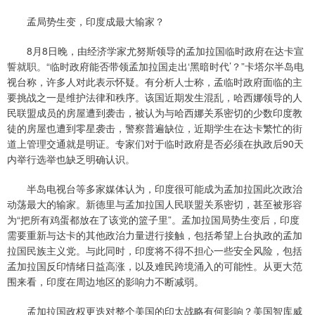
孟局势生变，印度成最大输家？
8月8日晚，由经济学家尤努斯领导的孟加拉国临时政府在达卡宣
誓就职。“临时政府能否带领孟加拉国走出‘黑暗时代’？”卡塔尔半岛电
视台称，许多人对此表示怀疑。有分析人士称，孟临时政府面临的主
要挑战之一是维护法律和秩序。该国近期发生混乱，哈西娜领导的人
民联盟成员的房屋遭到袭击，被认为与哈西娜关系密切的少数印度教
徒的房屋也遭到零星袭击，警察普遍缺位，近期学生在达卡繁忙的街
道上管理交通就是明证。专家们对于临时政府是否必须在执政后90天
内举行选举也缺乏明确认识。
半岛电视台等多家媒体认为，印度很可能成为孟加拉国此次政治
动荡最大的输家。新德里与孟加拉国人民联盟关系密切，甚至被形容
为“把所有鸡蛋都放在了该党的篮子里”。孟加拉国局势生变后，印度
需要重新与达卡的其他政治力量进行接触，包括希望上台执政的孟加
拉国民族主义党。与此同时，印度将不得不担心一些安全风险，包括
孟加拉国反印情绪日益高涨，以及难民跨境涌入的可能性。从更大范
围来看，印度在周边地区的影响力不断减弱。
孟加拉国政权更迭对整个美国的印太战略有何影响？美国智库威