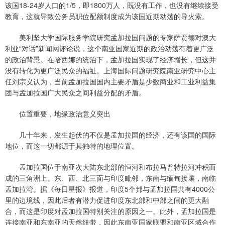
该国18-24岁人口的1/5，即1800万人，既没有工作，也没有继续接受
教育，这就导致公务员职位配额制度成为该国近期动荡的导火索。
美利坚大学国际服务学院研究孟加拉国问题的专家萨贾德对澳大
利亚“对话”新闻网评论说，这个南亚国家近期的政治动荡有着更广泛
的政治背景。在哈西娜的统治下，孟加拉国实现了经济增长，但这并
没有转化为更广泛民众的福祉。上海国际问题研究院南亚研究中心主
任刘宗义认为，当前孟加拉国国内主要矛盾是少数商业和工业利益集
团与孟加拉国广大民众之间利益分配的矛盾。
位置重要，地缘政治意义突出
几十年来，发生起伏的不仅是孟加拉国的经济，还有该国的国际
地位，而这一切都源于其独特的地理位置。
孟加拉国位于南亚次大陆东北部的恒河和布拉马普特拉河冲积而
成的三角洲上。东、西、北三面与印度毗邻，东南与缅甸接壤，南临
孟加拉湾。据《每日星报》报道，印度5个邦与孟加拉国共有4000公
里的边境线，因此后者有潜力促进印度东北部和中部之间的更大融
合，而这是印度对孟加拉国特别关注的原因之一。此外，孟加拉国是
连接南亚和东南亚的天然纽带，因此东南亚国家联盟和南亚区域合作