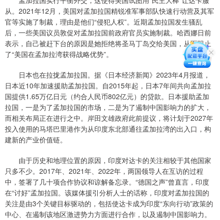
孟加拉国实行平衡外交，这使得美国试图用“民主大棒”让达卡服
从。2021年12月，美国对孟加拉国精锐准军事部队快速行动营及其军
官等实施了制裁，理由是他们“侵犯人权”。近期孟加拉国发生骚乱
后，一些美国议员敦促对孟加拉国前政府官员实施制裁。哈西娜日前
表示，自己被赶下台的原因是她拒绝将圣马丁岛交给美国，从而阻止
了“美国在孟加拉湾获得战略优势”。
日本也在拉拢孟加拉国。据《日本经济新闻》2023年4月报道，
日本近10年加速援助孟加拉国。自2015年起，日本7年间共向孟加拉
国提供1.65万亿日元（约合人民币802亿元）的贷款。日本援助孟加
拉国，一是为了孟加拉国的市场，二是为了遏制中国影响力的扩大，
而相关布局正在进行之中。岸田文雄政府此前提议，将计划于2027年
投入使用的马塔巴里港作为从印度东北部通往孟加拉湾的出入口，构
建新的产业价值链。
由于历史和地理位置的原因，印度对达卡的关注相较于其他国家
只多不少。2017年、2021年、2022年，两国领导人在互访的过程
中，签署了几十项合作协议和谅解备忘录。“德国之声”曾直言，印度
在“讨好”孟加拉国。该媒体援引分析人士的话称，印度对孟加拉国的
关注是由3个关键目标驱动的，包括使达卡成为印度“东向行动”政策的
中心、在遏制该地区激进势力方面进行合作，以及遏制中国影响力。