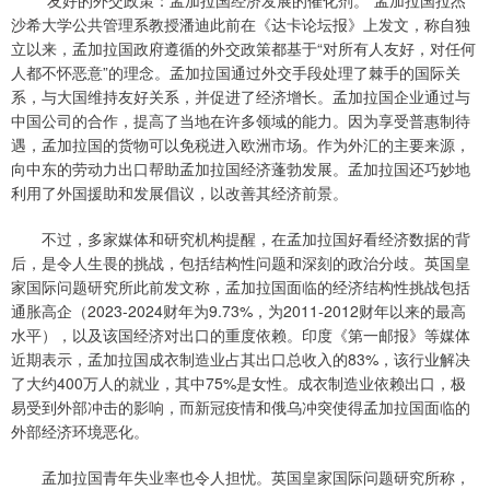
“友好的外交政策：孟加拉国经济发展的催化剂。”孟加拉国拉杰
沙希大学公共管理系教授潘迪此前在《达卡论坛报》上发文，称自独
立以来，孟加拉国政府遵循的外交政策都基于“对所有人友好，对任何
人都不怀恶意”的理念。孟加拉国通过外交手段处理了棘手的国际关
系，与大国维持友好关系，并促进了经济增长。孟加拉国企业通过与
中国公司的合作，提高了当地在许多领域的能力。因为享受普惠制待
遇，孟加拉国的货物可以免税进入欧洲市场。作为外汇的主要来源，
向中东的劳动力出口帮助孟加拉国经济蓬勃发展。孟加拉国还巧妙地
利用了外国援助和发展倡议，以改善其经济前景。
不过，多家媒体和研究机构提醒，在孟加拉国好看经济数据的背
后，是令人生畏的挑战，包括结构性问题和深刻的政治分歧。英国皇
家国际问题研究所此前发文称，孟加拉国面临的经济结构性挑战包括
通胀高企（2023-2024财年为9.73%，为2011-2012财年以来的最高
水平），以及该国经济对出口的重度依赖。印度《第一邮报》等媒体
近期表示，孟加拉国成衣制造业占其出口总收入的83%，该行业解决
了大约400万人的就业，其中75%是女性。成衣制造业依赖出口，极
易受到外部冲击的影响，而新冠疫情和俄乌冲突使得孟加拉国面临的
外部经济环境恶化。
孟加拉国青年失业率也令人担忧。英国皇家国际问题研究所称，