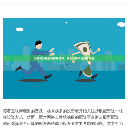
随着互联网理财的普及，越来越多的投资者开始关注炒股配资这一杠
杆投资方式。然而，面对网络上琳琅满目的配资平台财云股票配资，
如何选择安全正规的配资网站成为投资者首要考虑的问题。本文将为