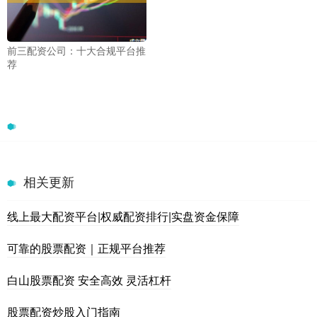
前三配资公司：十大合规平台推
荐
相关更新
线上最大配资平台|权威配资排行|实盘资金保障
可靠的股票配资｜正规平台推荐
白山股票配资 安全高效 灵活杠杆
股票配资炒股入门指南