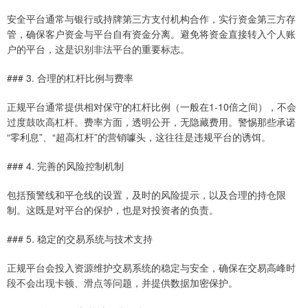
安全平台通常与银行或持牌第三方支付机构合作，实行资金第三方存
管，确保客户资金与平台自有资金分离。避免将资金直接转入个人账
户的平台，这是识别非法平台的重要标志。
### 3. 合理的杠杆比例与费率
正规平台通常提供相对保守的杠杆比例（一般在1-10倍之间），不会
过度鼓吹高杠杆。费率方面，透明公开，无隐藏费用。警惕那些承诺
“零利息”、“超高杠杆”的营销噱头，这往往是违规平台的诱饵。
### 4. 完善的风险控制机制
包括预警线和平仓线的设置，及时的风险提示，以及合理的持仓限
制。这既是对平台的保护，也是对投资者的负责。
### 5. 稳定的交易系统与技术支持
正规平台会投入资源维护交易系统的稳定与安全，确保在交易高峰时
段不会出现卡顿、滑点等问题，并提供数据加密保护。