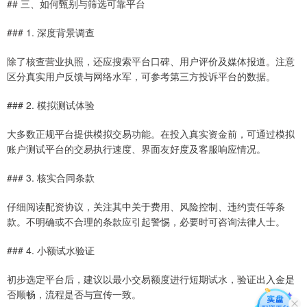
## 三、如何甄别与筛选可靠平台
### 1. 深度背景调查
除了核查营业执照，还应搜索平台口碑、用户评价及媒体报道。注意
区分真实用户反馈与网络水军，可参考第三方投诉平台的数据。
### 2. 模拟测试体验
大多数正规平台提供模拟交易功能。在投入真实资金前，可通过模拟
账户测试平台的交易执行速度、界面友好度及客服响应情况。
### 3. 核实合同条款
仔细阅读配资协议，关注其中关于费用、风险控制、违约责任等条
款。不明确或不合理的条款应引起警惕，必要时可咨询法律人士。
### 4. 小额试水验证
初步选定平台后，建议以最小交易额度进行短期试水，验证出入金是
否顺畅，流程是否与宣传一致。