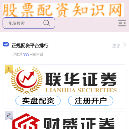
正规配资平台排行
更多
已收录
999
+家平台