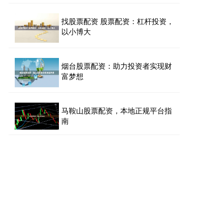
找股票配资 股票配资：杠杆投资，
以小博大
烟台股票配资：助力投资者实现财
富梦想
马鞍山股票配资，本地正规平台指
南