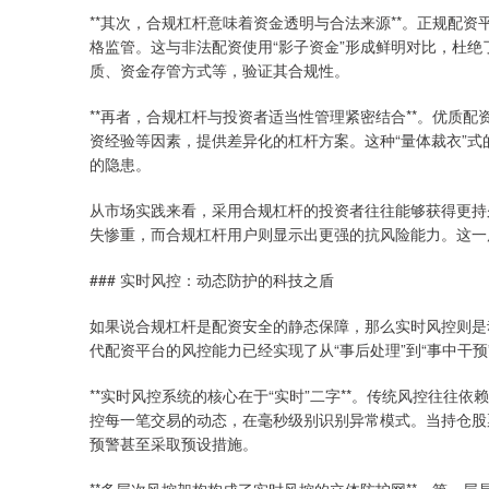
**其次，合规杠杆意味着资金透明与合法来源**。正规配
格监管。这与非法配资使用“影子资金”形成鲜明对比，杜
质、资金存管方式等，验证其合规性。
**再者，合规杠杆与投资者适当性管理紧密结合**。优质
资经验等因素，提供差异化的杠杆方案。这种“量体裁衣”
的隐患。
从市场实践来看，采用合规杠杆的投资者往往能够获得更持
失惨重，而合规杠杆用户则显示出更强的抗风险能力。这一
### 实时风控：动态防护的科技之盾
如果说合规杠杆是配资安全的静态保障，那么实时风控则是
代配资平台的风控能力已经实现了从“事后处理”到“事中干预
**实时风控系统的核心在于“实时”二字**。传统风控往
控每一笔交易的动态，在毫秒级别识别异常模式。当持仓股
预警甚至采取预设措施。
**多层次风控架构构成了实时风控的立体防护网**。第一