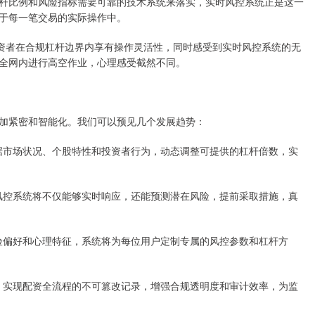
杆比例和风险指标需要可靠的技术系统来落实，实时风控系统正是这一
于每一笔交易的实际操作中。
投资者在合规杠杆边界内享有操作灵活性，同时感受到实时风控系统的无
全网内进行高空作业，心理感受截然不同。
加紧密和智能化。我们可以预见几个发展趋势：
根据市场状况、个股特性和投资者行为，动态调整可提供的杠杆倍数，实
，风控系统将不仅能够实时响应，还能预测潜在风险，提前采取措施，真
风险偏好和心理特征，系统将为每位用户定制专属的风控参数和杠杆方
术，实现配资全流程的不可篡改记录，增强合规透明度和审计效率，为监