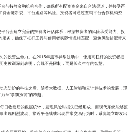
资平台与持牌金融机构合作，确保所有配资资金来自合法渠道，并接受严
绝了资金链断裂、平台跑路等风险。投资者可通过查询平台合作机构资
配资平台会建立完善的投资者评估体系，根据投资者的风险承受能力、投
式的服务，确保了杠杆工具与使用者实际情况相匹配，避免风险错配带来
久的投资生命力。在2015年股市异常波动中，使用高杠杆的投资者损
历史教训深刻表明，合规不是限制，而是长久生存的智慧。
动态防护的科技之盾。随着大数据、人工智能和云计算技术的发展，现
”乃至“事前预警”的跨越。
往依赖每日收盘后的数据统计，发现风险时损失已经形成。而现代系统能够监
票出现剧烈波动、接近平仓线或出现异常交易行为时，系统能立即发出
层是账户层面风控，监控单个账户的杠杆率、持仓集中度、盈亏情况等；