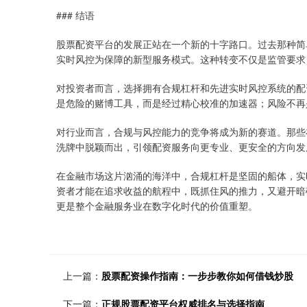
### 结语
股票配资平台的发展正站在一个新的十字路口。过去那种简
实时风控为保障的新型服务模式。这种转变不仅是监管要求
对投资者而言，选择拥有合规杠杆和先进实时风控系统的配
是危险的赌博工具，而是经过精心校准的加速器；风险不再
对行业而言，合规与风控能力的竞争将成为新的赛道。那些
洗牌中脱颖而出，引领配资服务向更专业、更安全的方向发
在金融市场这片汹涌的海洋中，合规杠杆是坚固的船体，实
资者才能在追求收益的航程中，既抓住风的推力，又避开暗
更是整个金融服务业在数字化时代的价值重塑。
上一篇：
股票配资操作指南：一步步教你如何借钱炒股
下一篇：
正规股票配资平台权威排名与选择指南