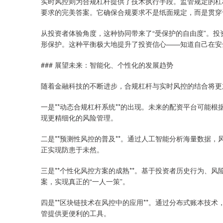
实时风控则为合规杠杆提供了技术执行手段。监管规定的杠
要求的完美答案。它确保合规要求不是纸面规定，而是贯穿
从投资者体验角度，这种协同带来了“受保护的自由度”。
形保护。这种平衡极大地提升了投资信心——知道自己在安
### 展望未来：智能化、个性化的发展趋势
随着金融科技的不断进步，合规杠杆与实时风控的结合将更
一是**动态合规杠杆系统**的出现。未来的配资平台可能
现更精细化的风险管理。
二是**预测性风控的普及**。通过人工智能分析海量数据
正实现防患于未然。
三是**个性化风控方案的成熟**。基于投资者历史行为、
案，实现真正的“一人一策”。
四是**区块链技术在风控中的应用**。通过分布式账本技
管提供更便利的工具。