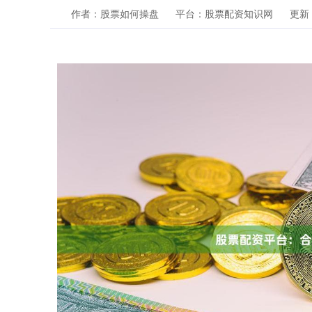
作者：股票如何操盘
平台：股票配资知识网
更新：2