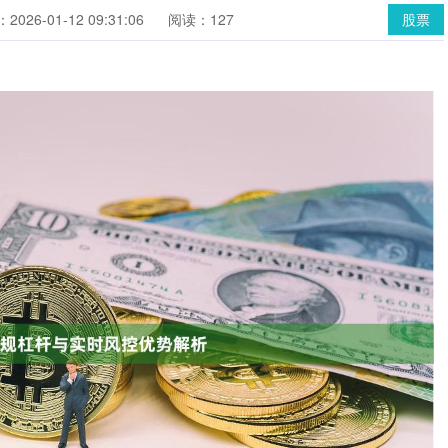
026-01-12 09:31:06
阅读：127
股票