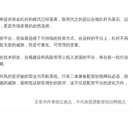
单提供资金杠杆的模式已经落幕，取而代之的是以合规杠杆为基石、以
，更是市场发展的必然选择。
资平台，意味着选择了可持续的投资方式。在这样的平台上，杠杆不再
是无形的威胁，而是可量化、可管理的变量。
在技术研发、合规建设和风险管理上投入资源的平台，将在新一轮行业
展。
时风控是灵敏的雷达与导航系统。只有二者兼备配资炒股网站必选，投
礁的威胁，最终抵达财富增长的彼岸。这不仅是配资平台的进化方向，
文章为作者独立观点，不代表股票配资知识网观点