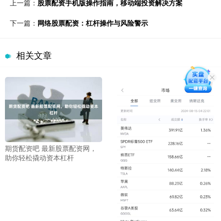
上一篇：
股票配资手机版操作指南，移动端投资解决方案
下一篇：
网络股票配资：杠杆操作与风险警示
相关文章
期货配资吧 最新股票配资网，
助你轻松撬动资本杠杆