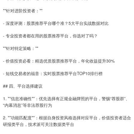
**针对进阶投资者：**
- 深度评测：股票推荐平台哪个准？5大平台实战数据对比
- 专业投资者都在用的股票推荐平台，你选对了吗？
**针对特定策略：**
- 价值投资必看：精选优质股票推荐平台，年化收益提升30%
- 短线交易者的福音：实时股票推荐平台TOP10排行榜
## 四、平台选择建议
1. **信息准确性**：优先选择有正规金融牌照的平台，警惕“荐股群”、
“内幕消息”等非法荐股行为
2. **功能匹配度**：根据自身投资风格选择对应平台，价值投资者适合
研报类平台，技术派可关注数据类平台