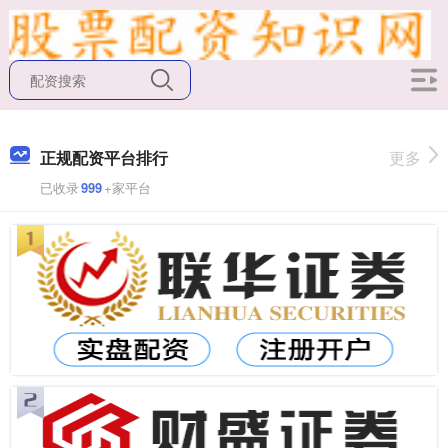
正规配资平台排行
更多
已收录
999
+家平台