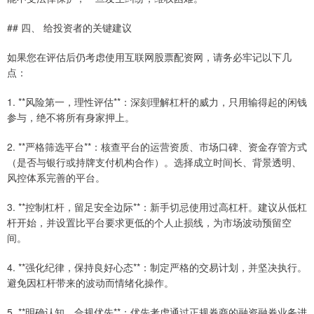
## 四、 给投资者的关键建议
如果您在评估后仍考虑使用互联网股票配资网，请务必牢记以下几
点：
1. **风险第一，理性评估**：深刻理解杠杆的威力，只用输得起的闲钱
参与，绝不将所有身家押上。
2. **严格筛选平台**：核查平台的运营资质、市场口碑、资金存管方式
（是否与银行或持牌支付机构合作）。选择成立时间长、背景透明、
风控体系完善的平台。
3. **控制杠杆，留足安全边际**：新手切忌使用过高杠杆。建议从低杠
杆开始，并设置比平台要求更低的个人止损线，为市场波动预留空
间。
4. **强化纪律，保持良好心态**：制定严格的交易计划，并坚决执行。
避免因杠杆带来的波动而情绪化操作。
5. **明确认知，合规优先**：优先考虑通过正规券商的融资融券业务进