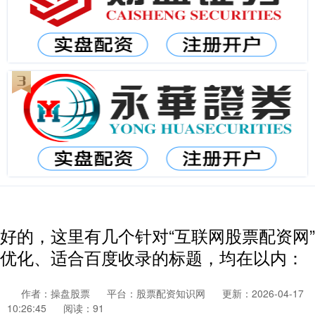
好的，这里有几个针对“互联网股票配资网”
优化、适合百度收录的标题，均在以内：
作者：操盘股票
平台：股票配资知识网
更新：2026-04-17
10:26:45
阅读：91