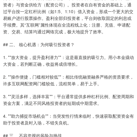
资者）与资金供给方（配资公司）。投资者在自有资金的基础上，通
过平台按一定杠杆比例（如1:5、1:10）借入资金，形成一个更大的交
易账户进行股票操作。盈利全部归投资者，平台则收取固定的利息或
手续费。其“互联网”属性体现在全流程线上化：注册、充值、申请配
资、交易、结算均通过网络完成，极大地提升了效率。
## 二、 核心机遇：为何吸引投资者？
1. **放大资金，提升盈利潜力**：这是最直接的吸引力。用小本金撬动
大资金，若判断正确，收益将成倍增长。
2. **操作便捷，门槛相对较低**：相比传统融资融券严格的资质要求，
许多互联网配资网门槛较低，流程简单，易于上手。
3. **灵活多样，选择丰富**：平台通常提供多种杠杆比例、配资周期和
资金方案，满足不同风格投资者的短期或中期需求。
4. **助力捕捉市场机会**：当突发性行情来临时，快速获取配资资金有
助于投资者及时入场，不错失良机。
## 三、 不容忽视的风险与挑战