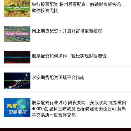
银行股票配资 扬州股票配资：解锁财富新密码，
助你投资无忧
网上期货配资：开启财富增值新征程
股票配资如何操作，轻松实现财富增值
永安期货配资正规平台指南
股票配资行业讨论 隔夜要闻：美股收高 道指重回
40000点 思科宣布裁员 巴菲特建仓美妆公司 莫斯
科交易所一度暂停交易