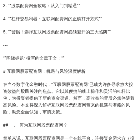
3. **股票配资网全攻略：从入门到精通**
4. **杠杆交易利器：互联网配资网的正确打开方式**
5. **警惕！选择互联网股票配资网必须避开的三大陷阱**
---
**围绕标题1撰写的文章正文：**
# 互联网股票配资网：机遇与风险深度解析
在当今数字化金融时代，“互联网股票配资网”已成为许多寻求放大投
资效益的股民关注的焦点。它以其便捷的线上操作和灵活的杠杆比
例，为投资者提供了新的资金渠道。然而，高收益的背后必然伴随着
高风险。本文将深入解析互联网股票配资网带来的机遇与潜藏的风
险，助您全面认知，审慎决策。
## 一、 何为互联网股票配资网？
简单来说，互联网股票配资网是一个在线平台，连接资金需求方（投