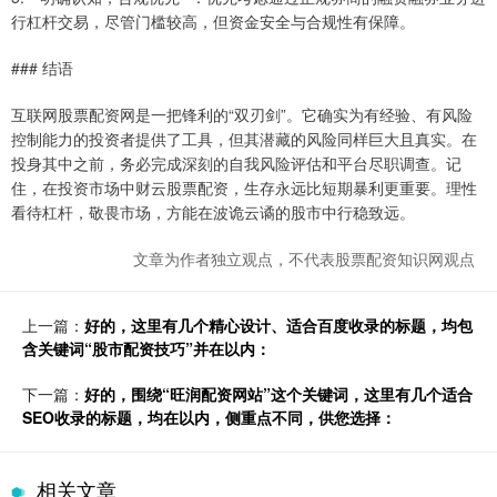
行杠杆交易，尽管门槛较高，但资金安全与合规性有保障。
### 结语
互联网股票配资网是一把锋利的“双刃剑”。它确实为有经验、有风险
控制能力的投资者提供了工具，但其潜藏的风险同样巨大且真实。在
投身其中之前，务必完成深刻的自我风险评估和平台尽职调查。记
住，在投资市场中财云股票配资，生存永远比短期暴利更重要。理性
看待杠杆，敬畏市场，方能在波诡云谲的股市中行稳致远。
文章为作者独立观点，不代表股票配资知识网观点
上一篇：
好的，这里有几个精心设计、适合百度收录的标题，均包
含关键词“股市配资技巧”并在以内：
下一篇：
好的，围绕“旺润配资网站”这个关键词，这里有几个适合
SEO收录的标题，均在以内，侧重点不同，供您选择：
相关文章