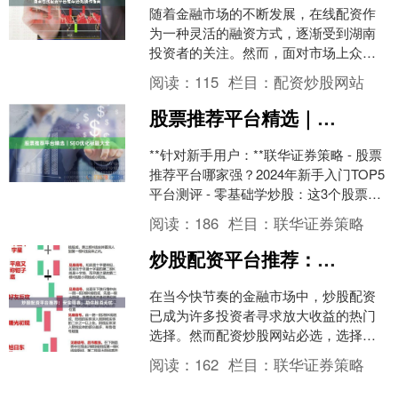
随着金融市场的不断发展，在线配资作
为一种灵活的融资方式，逐渐受到湖南
投资者的关注。然而，面对市场上众多
的配资平台，如何选择合规、安全的平
阅读：
115
栏目：
配资炒股网站
台，并掌握正确的操作流程....
股票推荐平台精选｜SEO优化标题大全
**针对新手用户：**联华证券策略 - 股票
推荐平台哪家强？2024年新手入门TOP5
平台测评 - 零基础学炒股：这3个股票推
荐平台帮你避坑 **针对进阶投资者....
阅读：
186
栏目：
联华证券策略
炒股配资平台推荐：安全可靠，助你投资无忧
在当今快节奏的金融市场中，炒股配资
已成为许多投资者寻求放大收益的热门
选择。然而配资炒股网站必选，选择一
个安全可靠的配资平台至关重要，以确
阅读：
162
栏目：
联华证券策略
保您的资金安全和投资顺利....