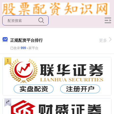
正规配资平台排行
更多
已收录
999
+家平台